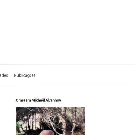
dades
Publicações
Omraam Mikhaël Aïvanhov