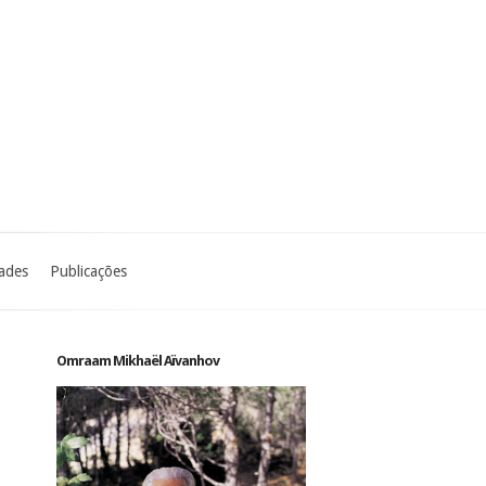
dades
Publicações
Omraam Mikhaël Aïvanhov