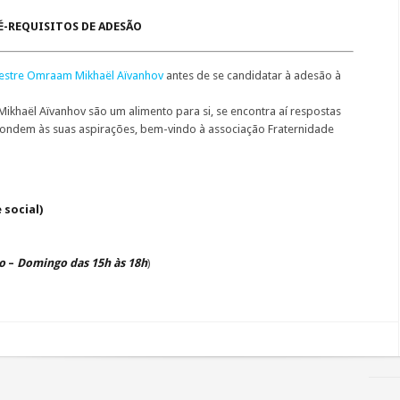
É-REQUISITOS DE ADESÃO
estre Omraam Mikhaël Aïvanhov
antes de se candidatar à adesão à
khaël Aïvanhov são um alimento para si, se encontra aí respostas
pondem às suas aspirações, bem-vindo à associação Fraternidade
social)
o
–
Domingo das 15h às 18h
)