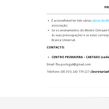
PR
É aconselhável ter lido várias
obras do M
associação;
Se os ensinamentos do Mestre Omraam Mi
às suas preocupações e se estas corres
Branca Universal.
CONTACTO:
CENTRO PRIMAVERA – CARTAXO (sede 
Email: fbu.portugal@gmail.com
Telefone: (00 351) 243 779 227 (
Secretariad