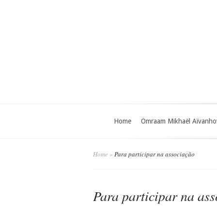
Home
Omraam Mikhaël Aïvanho
Home
»
Para participar na associação
Para participar na as