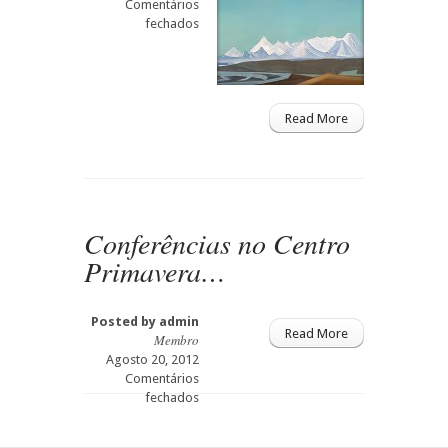
Comentários
em
fechados
O
Espírito
do
Ensinamento…
Read More
Conferências no Centro
Primavera…
Posted by
admin
Read More
Membro
Agosto 20, 2012
Comentários
em
fechados
Conferências
no